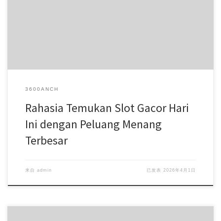
Bagi para pemain yang mengejar kemenangan maksimal […]
3600ANCH
Rahasia Temukan Slot Gacor Hari
Ini dengan Peluang Menang
Terbesar
来自
admin
已发表
2026年4月1日