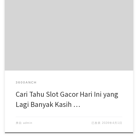
Mencari slot gacor hari ini untuk sesi bermain yan […]
3600ANCH
Cari Tahu Slot Gacor Hari Ini yang
Lagi Banyak Kasih …
来自
admin
已发表
2026年4月1日