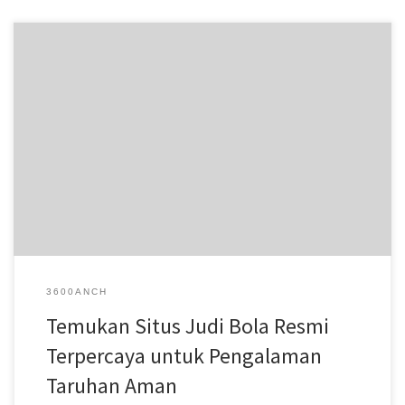
Bagi penggemar taruhan olahraga, menemukan Situs J […]
3600ANCH
Temukan Situs Judi Bola Resmi
Terpercaya untuk Pengalaman
Taruhan Aman