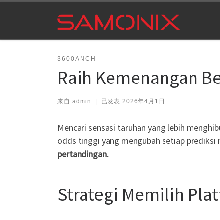
Skip to content
3600ANCH
Raih Kemenangan Bes
来自
admin
|
已发表
2026年4月1日
Mencari sensasi taruhan yang lebih menghi
odds tinggi yang mengubah setiap prediksi
pertandingan.
Strategi Memilih Pla