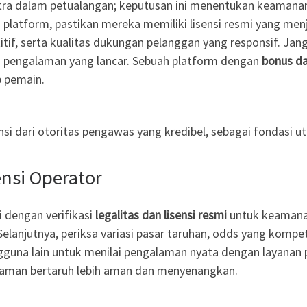
itra dalam petualangan; keputusan ini menentukan keamanan
i platform, pastikan mereka memiliki lisensi resmi yang me
itif, serta kualitas dukungan pelanggan yang responsif. J
i pengalaman yang lancar. Sebuah platform dengan
bonus da
p pemain.
sensi dari otoritas pengawas yang kredibel, sebagai fondasi 
nsi Operator
i dengan verifikasi
legalitas dan lisensi resmi
untuk keamanan
 Selanjutnya, periksa variasi pasar taruhan, odds yang komp
ngguna lain untuk menilai pengalaman nyata dengan layanan
laman bertaruh lebih aman dan menyenangkan.