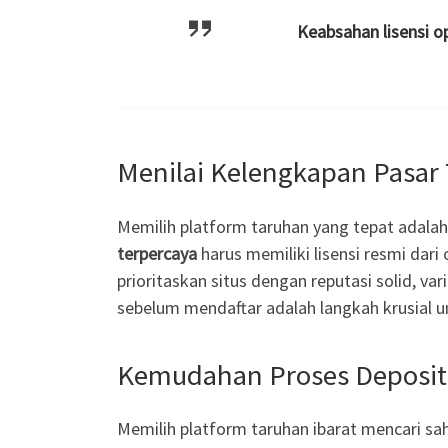
Keabsahan lisensi o
Menilai Kelengkapan Pasar 
Memilih platform taruhan yang tepat adal
terpercaya
harus memiliki lisensi resmi dar
prioritaskan situs dengan reputasi solid, v
sebelum mendaftar adalah langkah krusial 
Kemudahan Proses Deposit
Memilih platform taruhan ibarat mencari sa