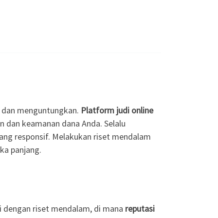
an dan menguntungkan.
Platform judi online
nan dan keamanan dana Anda. Selalu
 yang responsif. Melakukan riset mendalam
ka panjang.
lai dengan riset mendalam, di mana
reputasi