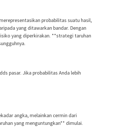
erepresentasikan probabilitas suatu hasil,
daripada yang ditawarkan bandar. Dengan
siko yang diperkirakan. **strategi taruhan
sungguhnya.
ds pasar. Jika probabilitas Anda lebih
kadar angka, melainkan cermin dari
i taruhan yang menguntungkan** dimulai.