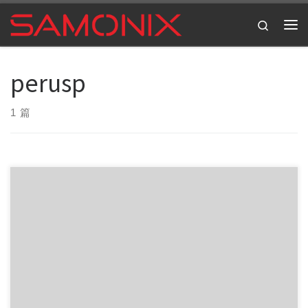
Skip to content
Search
主
perusp
1 篇
¿Buscas empezar a jugar sin arriesgar tu dinero? L […]