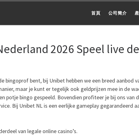
首頁
公司簡介
Nederland 2026 Speel live de
de bingoprof bent, bij Unibet hebben we een breed aanbod 
nier, maar je kunt er tegelijk ook geldprijzen mee in de wac
en potje bingo gespeeld. Bovendien profiteer je bij ons van
rvice. Bij Unibet NL is een eerlijke gameplay gegarandeerd
derdeel van legale online casino’s.