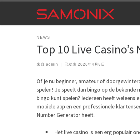
Skip to content
NEWS
Top 10 Live Casino’s 
来自
admin
|
已发表
2026年4月8日
Of je nu beginner, amateur of doorgewinter
spelen! Je speelt dan bingo op de bekende ma
bingo kunt spelen? Iedereen heeft weleens e
mobiele app en een professionele klantense
Number Generator heeft.
Het live casino is een erg populair on