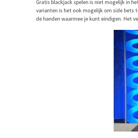
Gratis blackjack spelen is niet mogelijk in h
varianten is het ook mogelijk om side bets 
de handen waarmee je kunt eindigen. Het versc