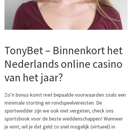
TonyBet – Binnenkort het
Nederlands online casino
van het jaar?
Zo’n bonus komt met bepaalde voorwaarden zoals een
minimale storting en rondspeelvereisten. De
sportwedder zijn we ook niet vergeten, check ons
sportsbook voor de beste weddenschappen! Wanneer
je wint, wil je dat geld zo snel mogelijk (virtueel) in