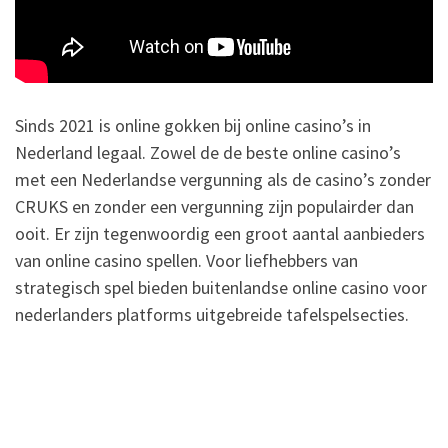
Sinds 2021 is online gokken bij online casino’s in
Nederland legaal. Zowel de de beste online casino’s
met een Nederlandse vergunning als de casino’s zonder
CRUKS en zonder een vergunning zijn populairder dan
ooit. Er zijn tegenwoordig een groot aantal aanbieders
van online casino spellen. Voor liefhebbers van
strategisch spel bieden buitenlandse online casino voor
nederlanders platforms uitgebreide tafelspelsecties.