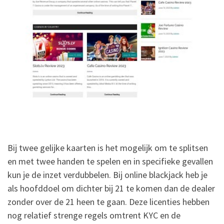
Bij twee gelijke kaarten is het mogelijk om te splitsen
en met twee handen te spelen en in specifieke gevallen
kun je de inzet verdubbelen. Bij online blackjack heb je
als hoofddoel om dichter bij 21 te komen dan de dealer
zonder over de 21 heen te gaan. Deze licenties hebben
nog relatief strenge regels omtrent KYC en de