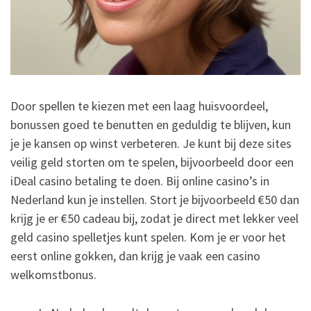
Door spellen te kiezen met een laag huisvoordeel,
bonussen goed te benutten en geduldig te blijven, kun
je je kansen op winst verbeteren. Je kunt bij deze sites
veilig geld storten om te spelen, bijvoorbeeld door een
iDeal casino betaling te doen. Bij online casino’s in
Nederland kun je instellen. Stort je bijvoorbeeld €50 dan
krijg je er €50 cadeau bij, zodat je direct met lekker veel
geld casino spelletjes kunt spelen. Kom je er voor het
eerst online gokken, dan krijg je vaak een casino
welkomstbonus.