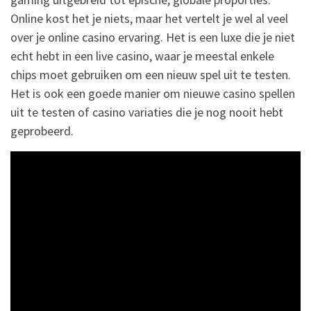
Online kost het je niets, maar het vertelt je wel al veel
over je online casino ervaring. Het is een luxe die je niet
echt hebt in een live casino, waar je meestal enkele
chips moet gebruiken om een nieuw spel uit te testen.
Het is ook een goede manier om nieuwe casino spellen
uit te testen of casino variaties die je nog nooit hebt
geprobeerd.