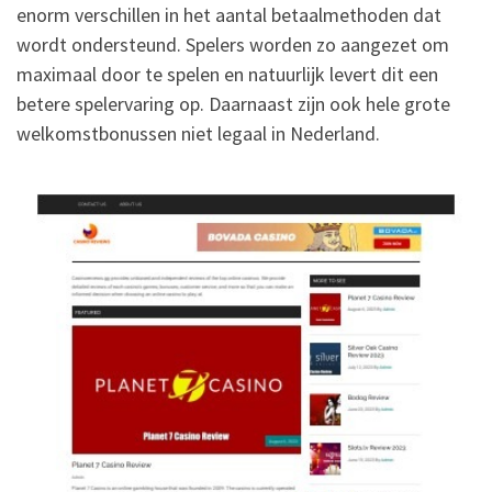
enorm verschillen in het aantal betaalmethoden dat
wordt ondersteund. Spelers worden zo aangezet om
maximaal door te spelen en natuurlijk levert dit een
betere spelervaring op. Daarnaast zijn ook hele grote
welkomstbonussen niet legaal in Nederland.