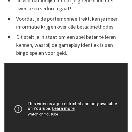
Je wilt natuurlijk niet dat je goede hand met
twee azen verloren gaat!
Voordat je de portemonnee trekt, kan je meer
informatie krijgen over alle betaalmethodes.
Dit stelt je in staat om een spel beter te leren
kennen, waarbij de gameplay identiek is aan
bingo spelen voor geld.