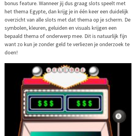
bonus feature. Wanneer jij dus graag slots speelt met
het thema Egypte, dan krijg je in één keer een duidelijk
overzicht van alle slots met dat thema op je scherm. De
symbolen, kleuren, geluiden en visuals krijgen een
bepaald thema of onderwerp mee. Dit is natuurlijk fijn
want zo kun je zonder geld te verliezen je onderzoek te
doen!