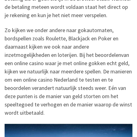
de betaling meteen wordt voldaan staat het direct op
je rekening en kun je het niet meer verspelen.
Zo kijken we onder andere naar gokautomaten,
bordspellen zoals Roulette, Blackjack en Poker en
daarnaast kijken we ook naar andere
inzetmogelijkheden en loterijen. Bij het beoordelenvan
een online casino waar je met online gokken echt geld,
kijken we natuurlijk naar meerdere spellen. De manieren
om een online casino Nederland te testen en te
beoordelen verandert natuurlijk steeds weer. Eén van
deze punten is de manier van geld storten om het
speeltegoed te verhogen en de manier waarop de winst
wordt uitbetaald.