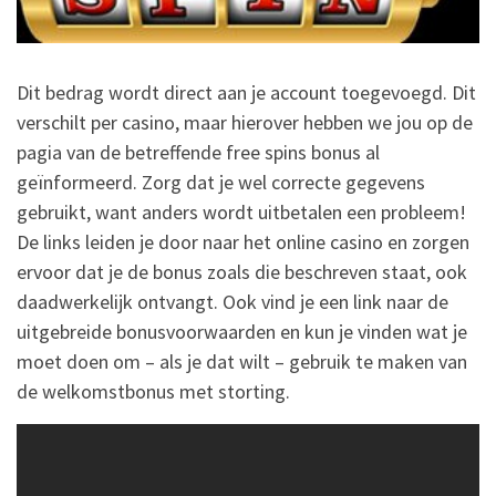
Dit bedrag wordt direct aan je account toegevoegd. Dit
verschilt per casino, maar hierover hebben we jou op de
pagia van de betreffende free spins bonus al
geïnformeerd. Zorg dat je wel correcte gegevens
gebruikt, want anders wordt uitbetalen een probleem!
De links leiden je door naar het online casino en zorgen
ervoor dat je de bonus zoals die beschreven staat, ook
daadwerkelijk ontvangt. Ook vind je een link naar de
uitgebreide bonusvoorwaarden en kun je vinden wat je
moet doen om – als je dat wilt – gebruik te maken van
de welkomstbonus met storting.