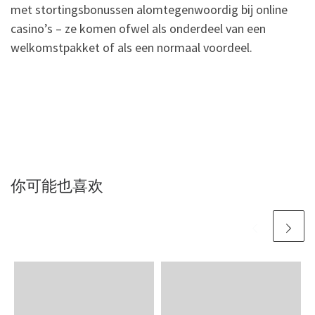
met stortingsbonussen alomtegenwoordig bij online
casino’s – ze komen ofwel als onderdeel van een
welkomstpakket of als een normaal voordeel.
你可能也喜欢