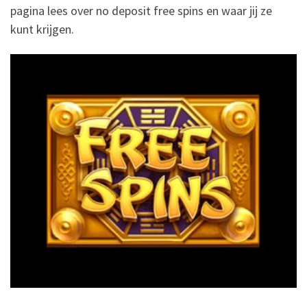
pagina lees over no deposit free spins en waar jij ze
kunt krijgen.