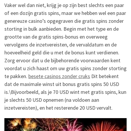
Vaker wel dan niet, krijg je op zijn best slechts een paar
of een dozijn gratis spins, maar we hebben wel een paar
genereuze casino’s opgegraven die gratis spins zonder
storting in bulk aanbieden. Begin met het type en de
grootte van de gratis spins-bonus en overweeg
vervolgens de inzetvereisten, de vervaldatum en de
hoeveelheid geld die u met de bonus kunt verdienen.
Zorg ervoor dat u de bijbehorende voorwaarden kent
voordat u zich haast om uw gratis spins zonder storting
te pakken.
besete casinos zonder cruks
Dit betekent
dat de maximale winst uit bonus gratis spins ⁦⁦⁦⁦50⁩⁩⁩⁩ USD
is.\Bijvoorbeeld, als je ⁦⁦70 USD⁩⁩ wint met gratis spins, kun
je slechts ⁦⁦⁦⁦50⁩⁩⁩⁩ USD opnemen (na voldoen aan
inzetvereisten), en het resterende ⁦20 USD⁩ vervalt.