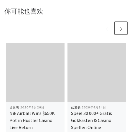
你可能也喜欢
已发表
2026年3月26日
已发表
2026年4月14日
Nik Airball Wins $650K
Speel 30 000+ Gratis
Pot in Hustler Casino
Gokkasten & Casino
Live Return
Spellen Online