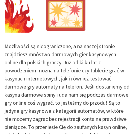
Możliwości są nieograniczone, a na naszej stronie
znajdziesz mnóstwo darmowych gier kasynowych
online dla polskich graczy. Już od kilku lat z
powodzeniem można na telefonie czy tablecie grać w
kasynach internetowych, jak i również testować
darmowe gry automaty na telefon. Jeśli dostaniemy od
kasyna darmowe spiny i uda nam się podczas darmowe
gry online coś wygrać, to jesteśmy do przodu! Są to
jedyne gry kasynowe z kategorii automatów, w które
nie możemy zagrać bez rejestracji konta na prawdziwe
pieniądze. To przeniesie Cię do zaufanych kasyn online,