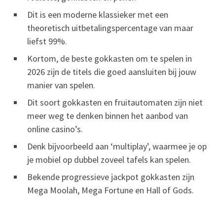
Dit is een moderne klassieker met een
theoretisch uitbetalingspercentage van maar
liefst 99%.
Kortom, de beste gokkasten om te spelen in
2026 zijn de titels die goed aansluiten bij jouw
manier van spelen.
Dit soort gokkasten en fruitautomaten zijn niet
meer weg te denken binnen het aanbod van
online casino’s.
Denk bijvoorbeeld aan ‘multiplay’, waarmee je op
je mobiel op dubbel zoveel tafels kan spelen.
Bekende progressieve jackpot gokkasten zijn
Mega Moolah, Mega Fortune en Hall of Gods.