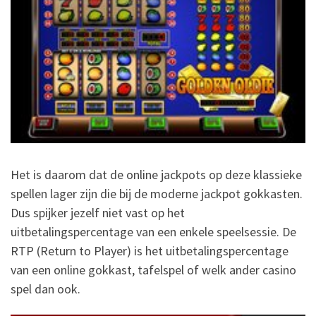
Het is daarom dat de online jackpots op deze klassieke
spellen lager zijn die bij de moderne jackpot gokkasten.
Dus spijker jezelf niet vast op het
uitbetalingspercentage van een enkele speelsessie. De
RTP (Return to Player) is het uitbetalingspercentage
van een online gokkast, tafelspel of welk ander casino
spel dan ook.