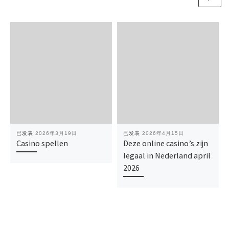
已发表
2026年3月19日
已发表
2026年4月15日
Casino spellen
Deze online casino’s zijn
legaal in Nederland april
2026