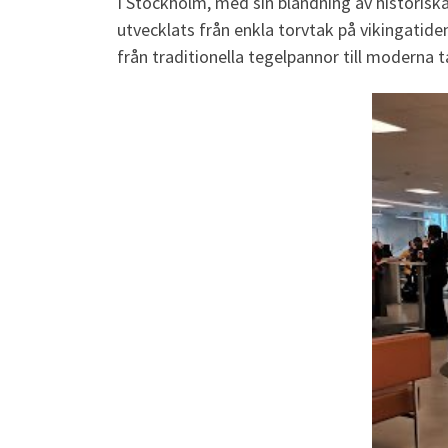
I Stockholm, med sin blandning av historisk
utvecklats från enkla torvtak på vikingatide
från traditionella tegelpannor till moderna t