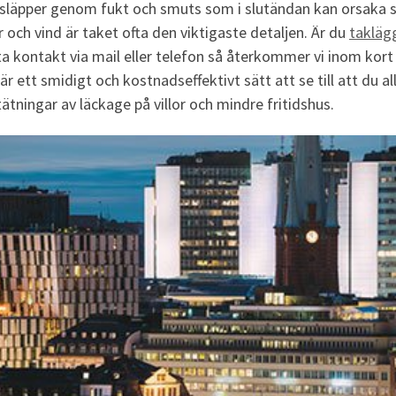
et släpper genom fukt och smuts som i slutändan kan orsaka s
 och vind är taket ofta den viktigaste detaljen. Är du
takläg
 ta kontakt via mail eller telefon så återkommer vi inom ko
är ett smidigt och kostnadseffektivt sätt att se till att du all
tätningar av läckage på villor och mindre fritidshus.