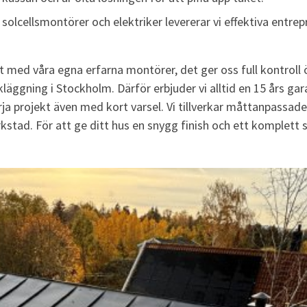
solcellsmontörer och elektriker levererar vi effektiva entrepr
med våra egna erfarna montörer, det ger oss full kontroll öve
läggning i Stockholm. Därför erbjuder vi alltid en 15 års gar
börja projekt även med kort varsel. Vi tillverkar måttanpassa
verkstad. För att ge ditt hus en snygg finish och ett komplett