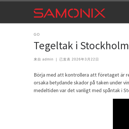
Skip to content
GO
Tegeltak i Stockholm
来自
admin
|
已发表
2026年3月22日
Börja med att kontrollera att företaget är re
orsaka betydande skador på taken under vint
medeltiden var det vanligt med spåntak i S