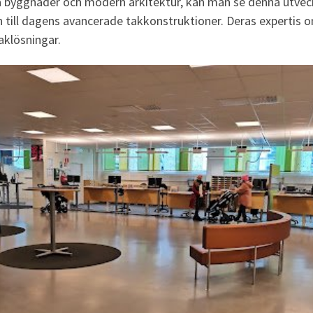
a byggnader och modern arkitektur, kan man se denna utveckl
n till dagens avancerade takkonstruktioner. Deras expertis o
aklösningar.