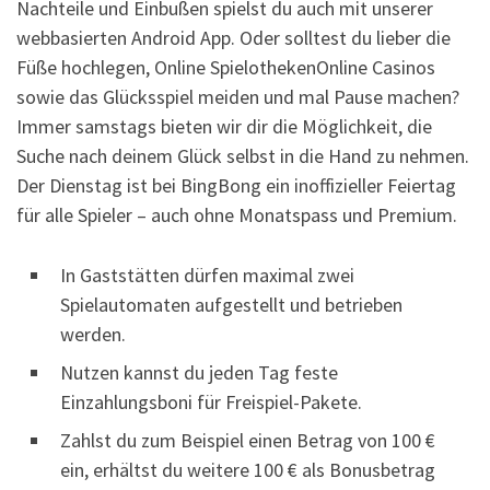
Nachteile und Einbußen spielst du auch mit unserer
webbasierten Android App. Oder solltest du lieber die
Füße hochlegen, Online SpielothekenOnline Casinos
sowie das Glücksspiel meiden und mal Pause machen?
Immer samstags bieten wir dir die Möglichkeit, die
Suche nach deinem Glück selbst in die Hand zu nehmen.
Der Dienstag ist bei BingBong ein inoffizieller Feiertag
für alle Spieler – auch ohne Monatspass und Premium.
In Gaststätten dürfen maximal zwei
Spielautomaten aufgestellt und betrieben
werden.
Nutzen kannst du jeden Tag feste
Einzahlungsboni für Freispiel-Pakete.
Zahlst du zum Beispiel einen Betrag von 100 €
ein, erhältst du weitere 100 € als Bonusbetrag