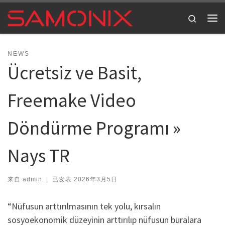
Skip to content
Search
主
NEWS
Ücretsiz ve Basit,
Freemake Video
Döndürme Programı »
Nays TR
来自
admin
|
已发表
2026年3月5日
“Nüfusun arttırılmasının tek yolu, kırsalın
sosyoekonomik düzeyinin arttırılıp nüfusun buralara