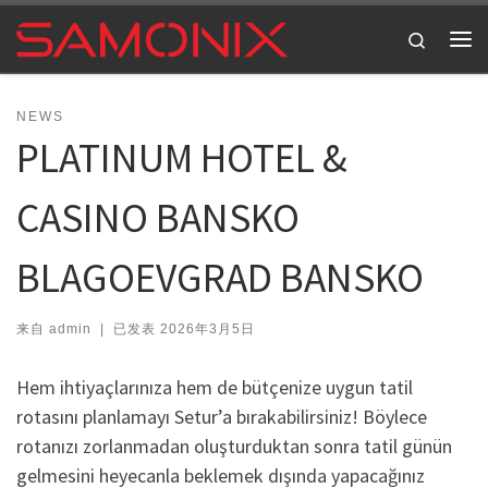
Skip to content
Search
主
NEWS
PLATINUM HOTEL &
CASINO BANSKO
BLAGOEVGRAD BANSKO
来自
admin
|
已发表
2026年3月5日
Hem ihtiyaçlarınıza hem de bütçenize uygun tatil
rotasını planlamayı Setur’a bırakabilirsiniz! Böylece
rotanızı zorlanmadan oluşturduktan sonra tatil günün
gelmesini heyecanla beklemek dışında yapacağınız