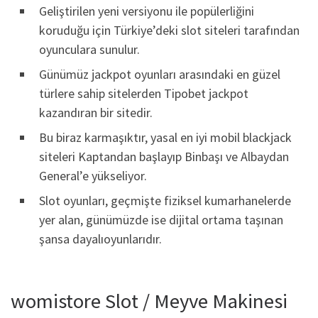
Geliştirilen yeni versiyonu ile popülerliğini
koruduğu için Türkiye’deki slot siteleri tarafından
oyunculara sunulur.
Günümüz jackpot oyunları arasındaki en güzel
türlere sahip sitelerden Tipobet jackpot
kazandıran bir sitedir.
Bu biraz karmaşıktır, yasal en iyi mobil blackjack
siteleri Kaptandan başlayıp Binbaşı ve Albaydan
General’e yükseliyor.
Slot oyunları, geçmişte fiziksel kumarhanelerde
yer alan, günümüzde ise dijital ortama taşınan
şansa dayalıoyunlarıdır.
womistore Slot / Meyve Makinesi