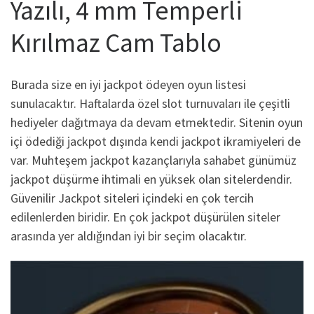
Yazılı, 4 mm Temperli
Kırılmaz Cam Tablo
Burada size en iyi jackpot ödeyen oyun listesi
sunulacaktır. Haftalarda özel slot turnuvaları ile çeşitli
hediyeler dağıtmaya da devam etmektedir. Sitenin oyun
içi ödediği jackpot dışında kendi jackpot ikramiyeleri de
var. Muhteşem jackpot kazançlarıyla sahabet günümüz
jackpot düşürme ihtimali en yüksek olan sitelerdendir.
Güvenilir Jackpot siteleri içindeki en çok tercih
edilenlerden biridir. En çok jackpot düşürülen siteler
arasında yer aldığından iyi bir seçim olacaktır.