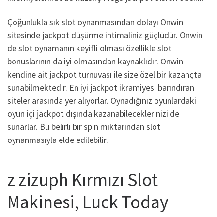
Çoğunlukla sık slot oynanmasından dolayı Onwin
sitesinde jackpot düşürme ihtimaliniz güçlüdür. Onwin
de slot oynamanın keyifli olması özellikle slot
bonuslarının da iyi olmasından kaynaklıdır. Onwin
kendine ait jackpot turnuvası ile size özel bir kazançta
sunabilmektedir. En iyi jackpot ikramiyesi barındıran
siteler arasında yer alıyorlar. Oynadığınız oyunlardaki
oyun içi jackpot dışında kazanabileceklerinizi de
sunarlar. Bu belirli bir spin miktarından slot
oynanmasıyla elde edilebilir.
z zizuph Kırmızı Slot
Makinesi, Luck Today