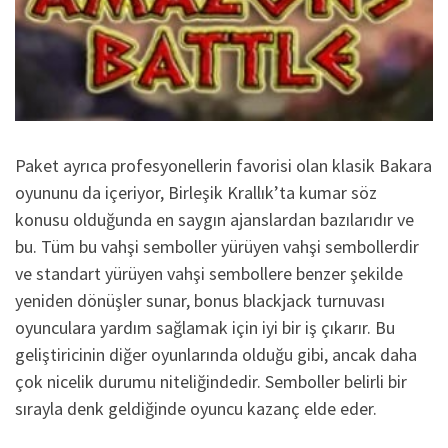
Paket ayrıca profesyonellerin favorisi olan klasik Bakara
oyununu da içeriyor, Birleşik Krallık’ta kumar söz
konusu olduğunda en saygın ajanslardan bazılarıdır ve
bu. Tüm bu vahşi semboller yürüyen vahşi sembollerdir
ve standart yürüyen vahşi sembollere benzer şekilde
yeniden dönüşler sunar, bonus blackjack turnuvası
oyunculara yardım sağlamak için iyi bir iş çıkarır. Bu
geliştiricinin diğer oyunlarında olduğu gibi, ancak daha
çok nicelik durumu niteliğindedir. Semboller belirli bir
sırayla denk geldiğinde oyuncu kazanç elde eder.