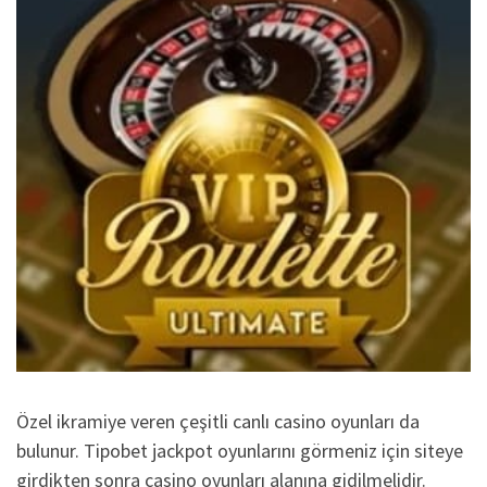
Özel ikramiye veren çeşitli canlı casino oyunları da
bulunur. Tipobet jackpot oyunlarını görmeniz için siteye
girdikten sonra casino oyunları alanına gidilmelidir.