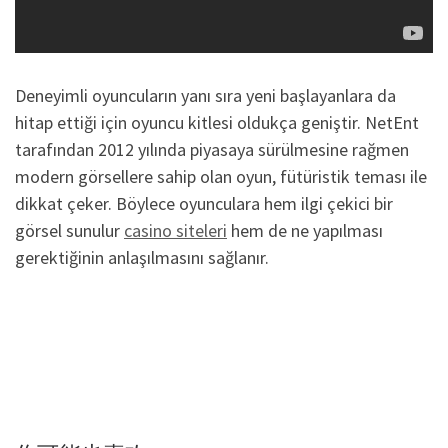
Deneyimli oyuncuların yanı sıra yeni başlayanlara da
hitap ettiği için oyuncu kitlesi oldukça geniştir. NetEnt
tarafından 2012 yılında piyasaya sürülmesine rağmen
modern görsellere sahip olan oyun, fütüristik teması ile
dikkat çeker. Böylece oyunculara hem ilgi çekici bir
görsel sunulur
casino siteleri
hem de ne yapılması
gerektiğinin anlaşılmasını sağlanır.