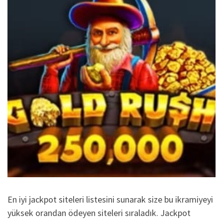
En iyi jackpot siteleri listesini sunarak size bu ikramiyeyi
yüksek orandan ödeyen siteleri sıraladık. Jackpot